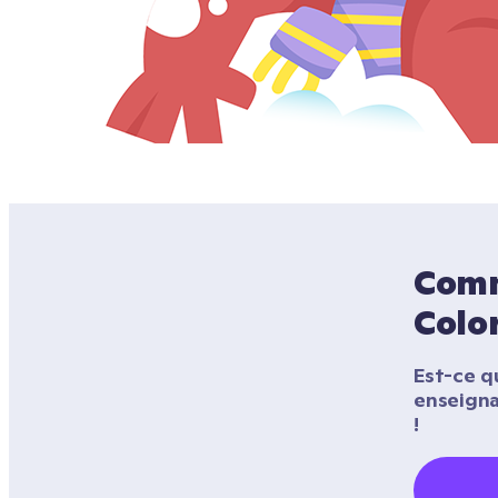
Comme
Color
Est-ce qu
enseigna
!