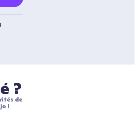
!
é ?
ités de 
jo !