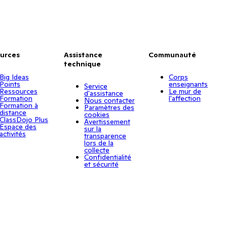
urces
Assistance
Communauté
technique
Big Ideas
Corps
Points
enseignants
Service
Ressources
Le mur de
d'assistance
Formation
l'affection
Nous contacter
Formation à
Paramètres des
distance
cookies
ClassDojo Plus
Avertissement
Espace des
sur la
activités
transparence
lors de la
collecte
Confidentialité
et sécurité