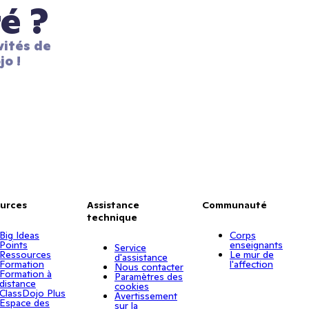
é ?
ités de 
jo !
urces
Assistance
Communauté
technique
Big Ideas
Corps
Points
enseignants
Service
Ressources
Le mur de
d'assistance
Formation
l'affection
Nous contacter
Formation à
Paramètres des
distance
cookies
ClassDojo Plus
Avertissement
Espace des
sur la