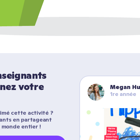
seignants 
nez votre 
Megan Hu
1re année
imé cette activité ? 
nants en partageant 
 monde entier !