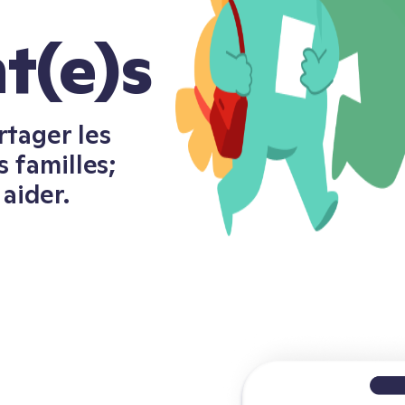
t(e)s
tager les
s familles;
aider.