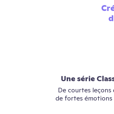
Cré
d
Une série Clas
De courtes leçons 
de fortes émotions 