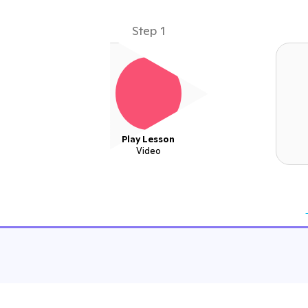
Step 1
Play Lesson
Video
Find extra mindfulness resources at our
Big Ideas page