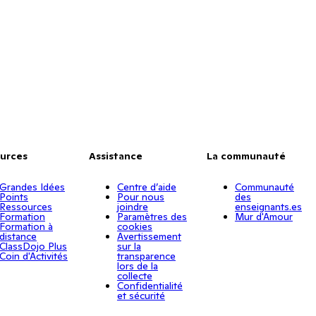
urces
Assistance
La communauté
Grandes Idées
Centre d’aide
Communauté
Points
Pour nous
des
Ressources
joindre
enseignants.es
Formation
Paramètres des
Mur d'Amour
Formation à
cookies
distance
Avertissement
ClassDojo Plus
sur la
Coin d'Activités
transparence
lors de la
collecte
Confidentialité
et sécurité