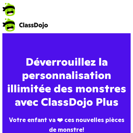
Déverrouillez la
personnalisation
illimitée des monstres
avec ClassDojo Plus
Votre enfant va ❤️ ces nouvelles pièces
de monstre!