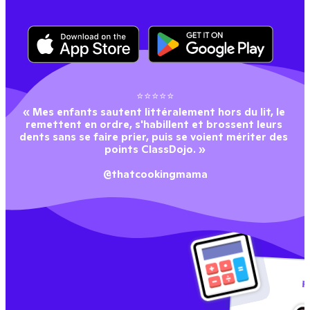
⭐⭐⭐⭐⭐
« Mes enfants sautent littéralement hors du lit, le 
remettent en ordre, s'habillent et brossent leurs 
dents sans se faire prier, puis se voient mériter des 
points ClassDojo. »
@thatcookingmama