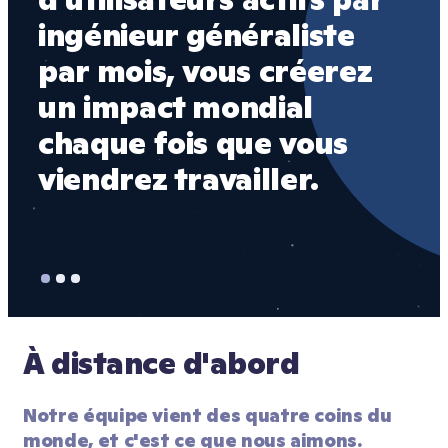
ingénieur généraliste 
ay
par mois, vous créerez 
mo
un impact mondial 
so
chaque fois que vous 
da
viendrez travailler.
% 
am
À distance d'abord
Notre équipe vient des quatre coins du 
monde, et c'est ce que nous aimons.