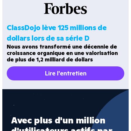
ClassDojo lève 125 millions de
dollars lors de sa série D
Nous avons transformé une décennie de
croissance organique en une valorisation
de plus de 1,2 milliard de dollars
Lire l'entretien
No
Avec plus d'un million 
pl
d'utilisateurs actifs par 
mo