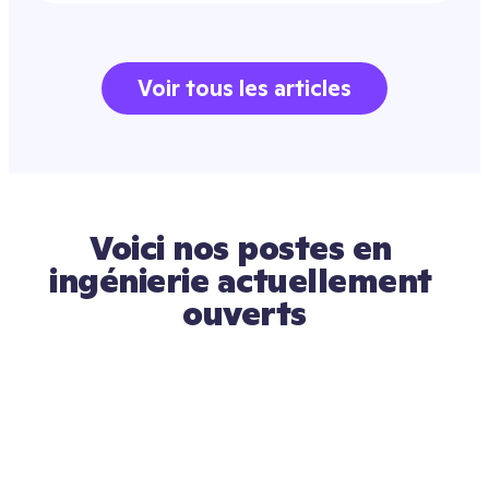
conversations with engineers who are 
interested in jobs at ClassDojo, with 
reactions ranging from curiosity to 
Voir tous les articles
aversion.
Voici nos postes en 
ingénierie actuellement 
ouverts