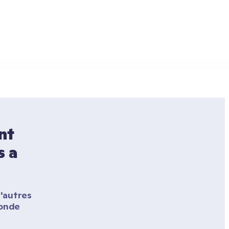
t 
 a 
'autres 
onde 