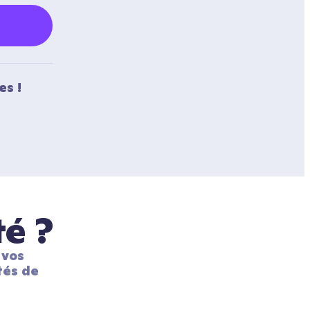
es !
té ?
vos 
és de 