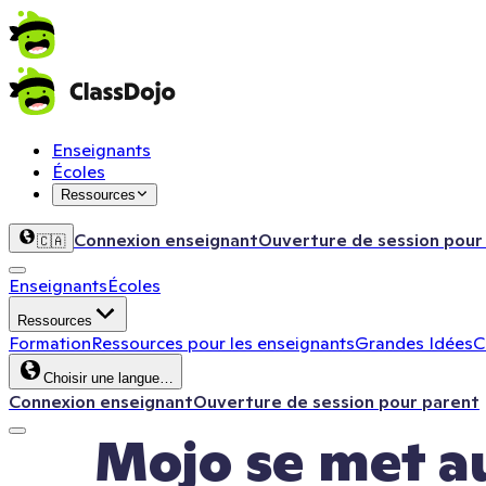
Enseignants
Écoles
Ressources
Connexion enseignant
Ouverture de session pour
🇨🇦
Enseignants
Écoles
Ressources
Formation
Ressources pour les enseignants
Grandes Idées
C
Choisir une langue…
Connexion enseignant
Ouverture de session pour parent
Mojo se met au