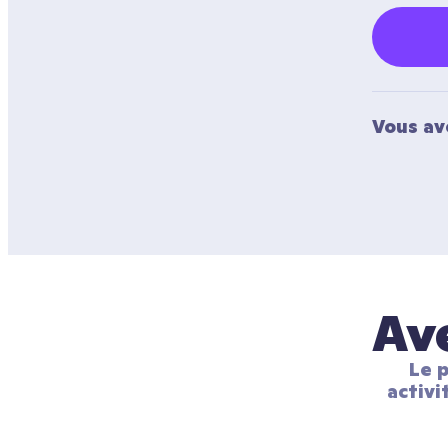
Vous av
Ave
Le p
activi