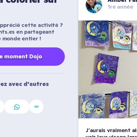
1re année
pprécié cette activité ? 
nts.es en partageant 
 monde entier !
re moment Dojo
ez avec d'autres 
J’aurais vraiment a
voir leur visage lors