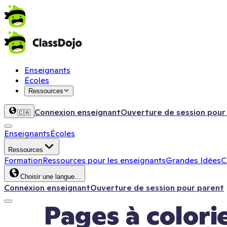
Enseignants
Écoles
Ressources
Connexion enseignant
Ouverture de session pour
🇨🇦
Enseignants
Écoles
Ressources
Formation
Ressources pour les enseignants
Grandes Idées
C
Choisir une langue…
Connexion enseignant
Ouverture de session pour parent
Pages à colori