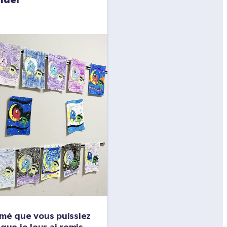
imé que vous puissiez 
que je leur ai remis 