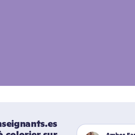
seignants.es 
 colorier sur 
Amber Fa