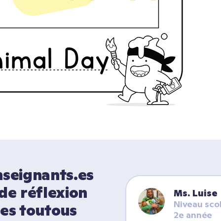
seignants.es 
de réflexion 
Ms. Luise
Niveau scol
es toutous 
2e année