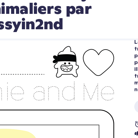
imaliers par 
ssyin2nd
L
t
p
p
i
t
m
n