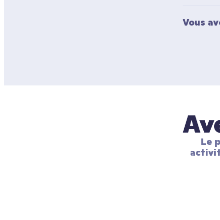
Vous av
Ave
Le p
activi