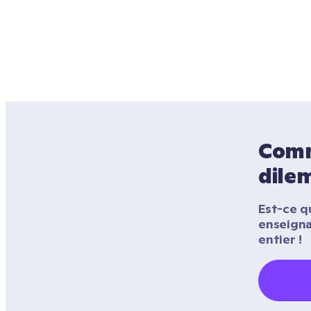
Comme
dile
Est-ce qu
enseigna
entier !