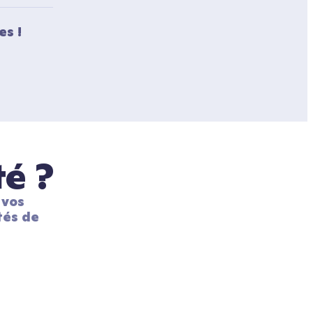
es !
té ?
vos 
és de 