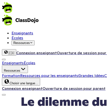
Enseignants
Écoles
Ressources
Connexion enseignant
Ouverture de session pour
🇨🇦
Enseignants
Écoles
Ressources
Formation
Ressources pour les enseignants
Grandes Idées
C
Choisir une langue…
Connexion enseignant
Ouverture de session pour parent
Le dilemme du