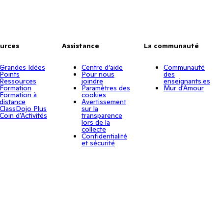
urces
Assistance
La communauté
Grandes Idées
Centre d’aide
Communauté
Points
Pour nous
des
Ressources
joindre
enseignants.es
Formation
Paramètres des
Mur d'Amour
Formation à
cookies
distance
Avertissement
ClassDojo Plus
sur la
Coin d'Activités
transparence
lors de la
collecte
Confidentialité
et sécurité