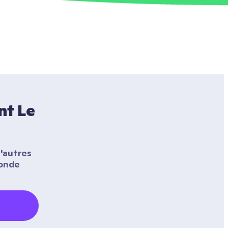
t Le 
'autres 
onde 