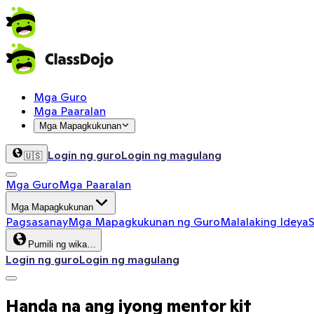
Mga Guro
Mga Paaralan
Mga Mapagkukunan
Login ng guro
Login ng magulang
🇺🇸
Mga Guro
Mga Paaralan
Mga Mapagkukunan
Pagsasanay
Mga Mapagkukunan ng Guro
Malalaking Ideya
S
Pumili ng wika…
Login ng guro
Login ng magulang
Handa na ang iyong mentor kit