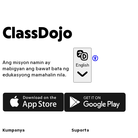
ClassDojo App
ClassDojo
Ang misyon namin ay
English
mabigyan ang bawat bata ng
edukasyong mamahalin nila.
App Store
Google Play
Kumpanya
Suporta