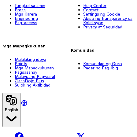
Tungkol sa amin
Help Center
Press
Contact
Mga Karera
Settings ng Cookie
Engineering
Abiso ng Transparency sa
Pag-access
Koleksyon
Privacy at Seguridad
Mga Mapagkukunan
Komunidad
Malalaking ideya
Points
Komunidad ng Guro
Mga Mapagkukunan
Pader ng Pag-ibig
Pagsasanay
Malayuang Pag-aaral
ClassDojo Plus
Sulok ng Aktibidad
English
Facebook
X