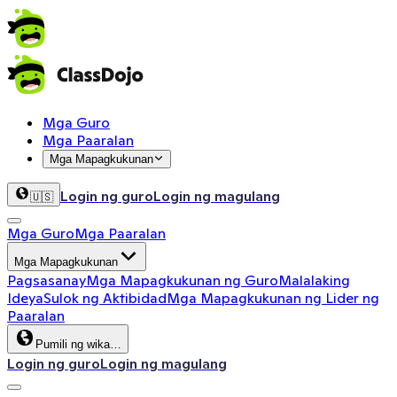
Mga Guro
Mga Paaralan
Mga Mapagkukunan
Login ng guro
Login ng magulang
🇺🇸
Mga Guro
Mga Paaralan
Mga Mapagkukunan
Pagsasanay
Mga Mapagkukunan ng Guro
Malalaking
Ideya
Sulok ng Aktibidad
Mga Mapagkukunan ng Lider ng
Paaralan
Pumili ng wika…
Login ng guro
Login ng magulang