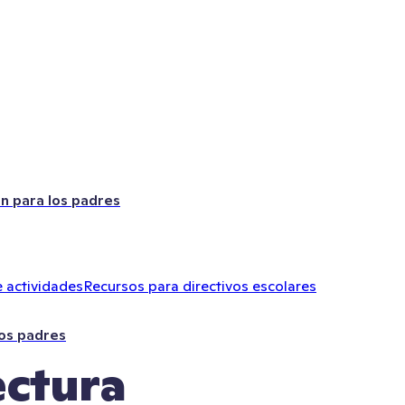
ón para los padres
 actividades
Recursos para directivos escolares
los padres
ectura