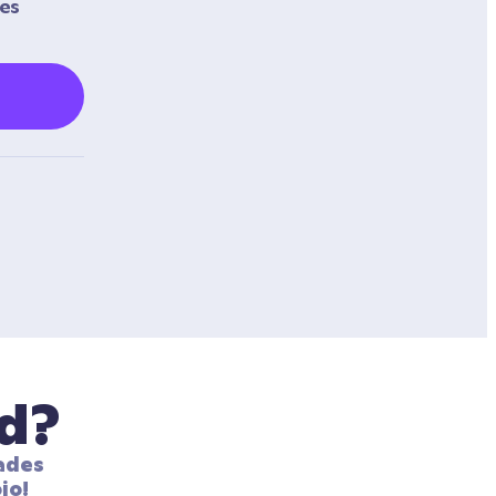
es 
ad?
ades 
jo!