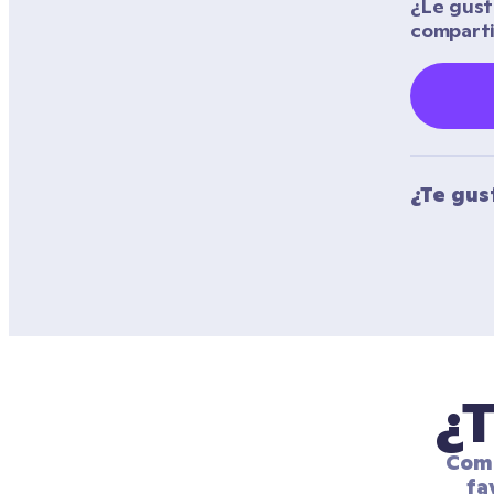
¿Le gustó
compart
¿Te gus
¿T
Comp
fa