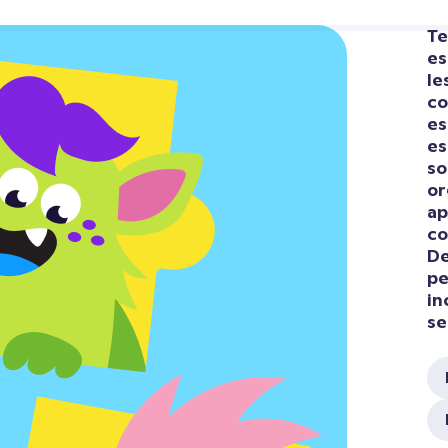
Te
es
le
co
es
es
so
or
ap
co
De
pe
in
se