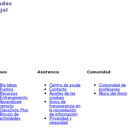
ades 
jo!
sos
Asistencia
Comunidad
Big Ideas
Centro de ayuda
Comunidad de
Puntos
Contacto
profesores
Recursos
Ajustes de las
Muro del Amor
Entrenamiento
cookies
Aprendizaje
Aviso de
remoto
transparencia en
ClassDojo Plus
la recopilación
Rincón de
de información
actividades
Privacidad y
seguridad