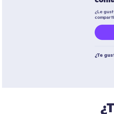
¿Le gustó
compart
¿Te gus
¿T