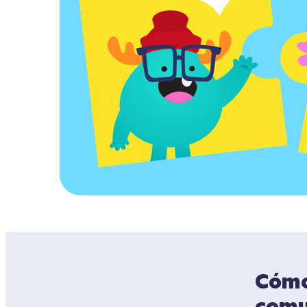
Cómo 
comu