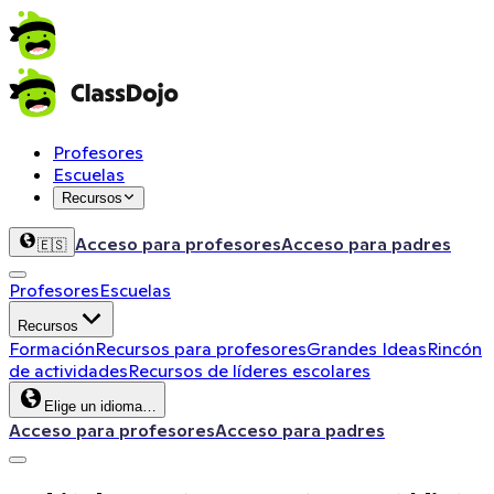
Profesores
Escuelas
Recursos
Acceso para profesores
Acceso para padres
🇪🇸
Profesores
Escuelas
Recursos
Formación
Recursos para profesores
Grandes Ideas
Rincón
de actividades
Recursos de líderes escolares
Elige un idioma…
Acceso para profesores
Acceso para padres