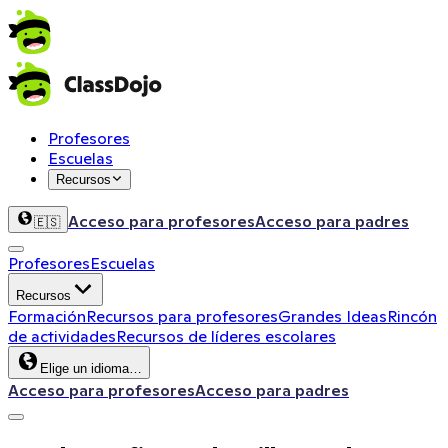
Profesores
Escuelas
Recursos
Acceso para profesores
Acceso para padres
🇪🇸
Profesores
Escuelas
Recursos
Formación
Recursos para profesores
Grandes Ideas
Rincón
de actividades
Recursos de líderes escolares
Elige un idioma…
Acceso para profesores
Acceso para padres