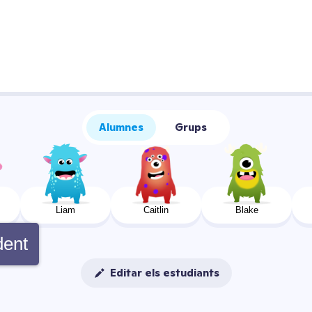
Alumnes
Grups
Liam
Caitlin
Blake
dent
Editar els estudiants