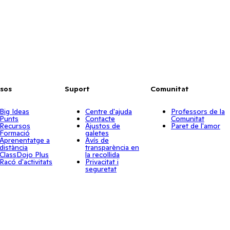
sos
Suport
Comunitat
Big Ideas
Centre d'ajuda
Professors de la
Punts
Contacte
Comunitat
Recursos
Ajustos de
Paret de l'amor
Formació
galetes
Aprenentatge a
Avís de
distància
transparència en
ClassDojo Plus
la recollida
Racó d'activitats
Privacitat i
seguretat