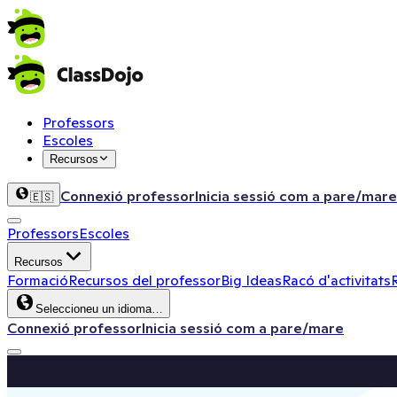
Professors
Escoles
Recursos
Connexió professor
Inicia sessió com a pare/mare
🇪🇸
Professors
Escoles
Recursos
Formació
Recursos del professor
Big Ideas
Racó d'activitats
Seleccioneu un idioma…
Connexió professor
Inicia sessió com a pare/mare