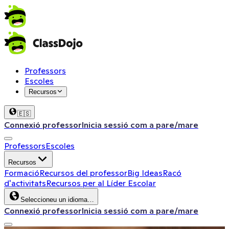
Professors
Escoles
Recursos
🇪🇸
Connexió professor
Inicia sessió com a pare/mare
Professors
Escoles
Recursos
Formació
Recursos del professor
Big Ideas
Racó
d'activitats
Recursos per al Líder Escolar
Seleccioneu un idioma…
Connexió professor
Inicia sessió com a pare/mare