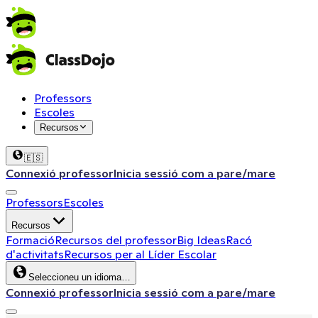
Professors
Escoles
Recursos
🇪🇸
Connexió professor
Inicia sessió com a pare/mare
Professors
Escoles
Recursos
Formació
Recursos del professor
Big Ideas
Racó
d'activitats
Recursos per al Líder Escolar
Seleccioneu un idioma…
Connexió professor
Inicia sessió com a pare/mare