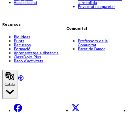
Accessibilitat
la recollida
Privacitat i seguretat
Recursos
Comunitat
Big Ideas
Punts
Professors de la
Recursos
Comunitat
Formació
Paret de l'amor
Aprenentatge a distància
ClassDojo Plus
Racó d'activitats
Català
Facebook
X