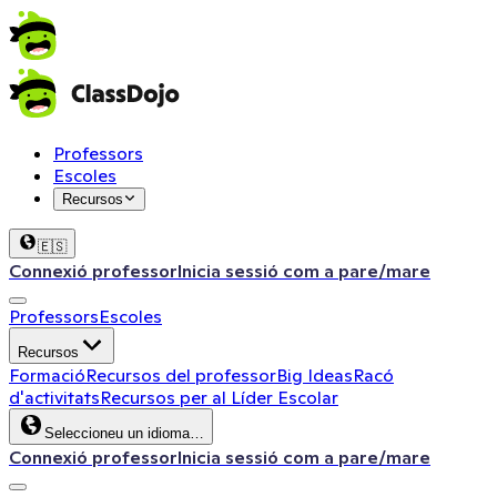
Professors
Escoles
Recursos
🇪🇸
Connexió professor
Inicia sessió com a pare/mare
Professors
Escoles
Recursos
Formació
Recursos del professor
Big Ideas
Racó
d'activitats
Recursos per al Líder Escolar
Seleccioneu un idioma…
Connexió professor
Inicia sessió com a pare/mare