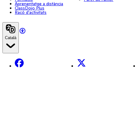
Aprenentatge a distància
ClassDojo Plus
Racó d'activitats
Català
Facebook
X