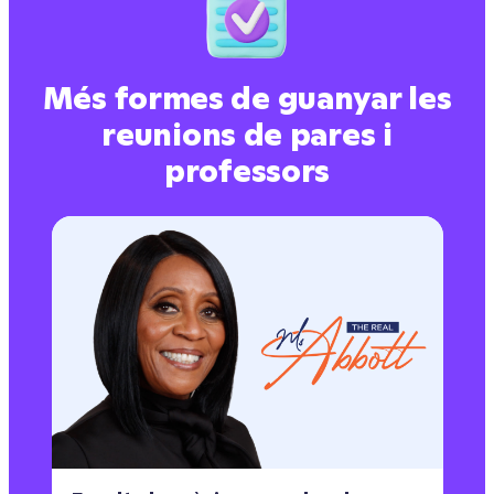
Més formes de guanyar les
reunions de pares i
professors