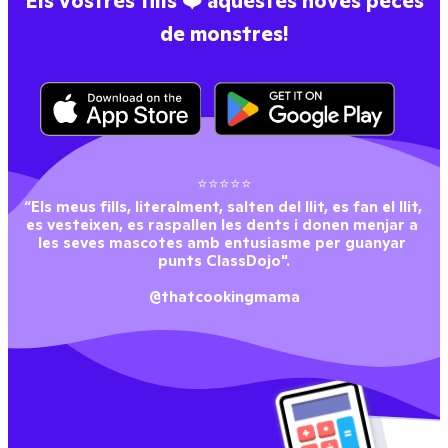
Els vostres fills ❤️ aquestes noves peces
de monstres!
⭐⭐⭐⭐⭐
“Els meus fills, literalment, salten del llit, es fan el llit, 
es vesteixen, es raspallen les dents i donen menjar a 
les seves mascotes amb entusiasme per guanyar 
punts ClassDojo".
@thatcookingmama