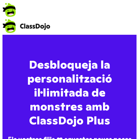
Desbloqueja la
personalització
il·limitada de
monstres amb
ClassDojo Plus