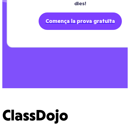
dies!
Comença la prova gratuïta
ClassDojo