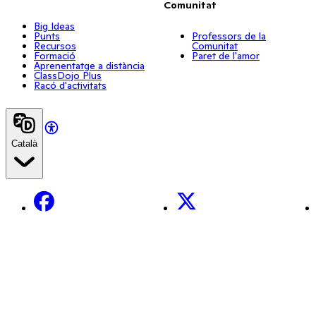
Comunitat
Big Ideas
Punts
Professors de la
Recursos
Comunitat
Formació
Paret de l'amor
Aprenentatge a distància
ClassDojo Plus
Racó d'activitats
Català
Facebook
X