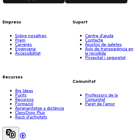
Empresa
Suport
Sobre nosaltres
Centre d'ajuda
Prem
Contacte
Carreres
Ajustos de galetes
Enginyeria
Avís de transparència en
Accessibilitat
la recollida
Privacitat i seguretat
Recursos
Comunitat
Big Ideas
Punts
Professors de la
Recursos
Comunitat
Formació
Paret de l'amor
Aprenentatge a distància
ClassDojo Plus
Racó d'activitats