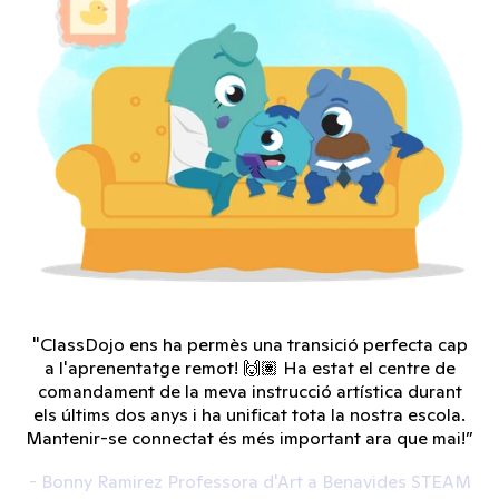
"ClassDojo ens ha permès una transició perfecta cap
a l'aprenentatge remot! 🙌🏽 Ha estat el centre de
comandament de la meva instrucció artística durant
els últims dos anys i ha unificat tota la nostra escola.
Mantenir-se connectat és més important ara que mai!”
- Bonny Ramirez Professora d'Art a Benavides STEAM