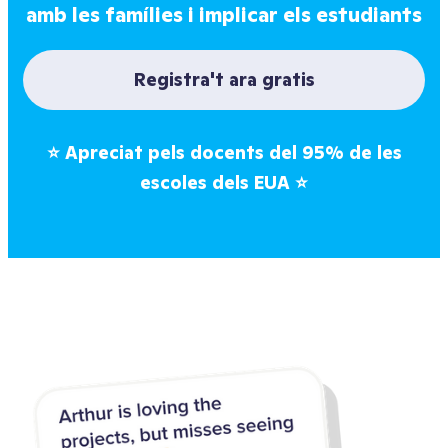
amb les famílies i implicar els estudiants
Registra't ara gratis
⭐
Apreciat pels docents del 95% de les
escoles dels EUA
⭐