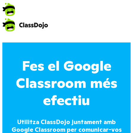
Fes el Google
Classroom més
efectiu
Utilitza ClassDojo juntament amb
Google Classroom per comunicar-vos