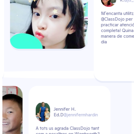
car atenció
M'en
r el dia
@Cl
prac
com
man
dia
Jennifer H.
Ed.D
@jennifermhardin
ots us agrada ClassDojo tant
 a nosaltres en Wentworth?