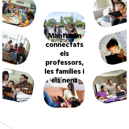
Mantenim
connectats
els
professors,
les famílies i
els nens