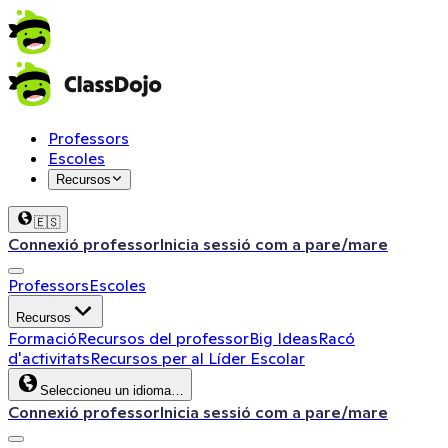
Professors
Escoles
Recursos
🇪🇸
Connexió professor
Inicia sessió com a pare/mare
Professors
Escoles
Recursos
Formació
Recursos del professor
Big Ideas
Racó
d'activitats
Recursos per al Líder Escolar
Seleccioneu un idioma…
Connexió professor
Inicia sessió com a pare/mare