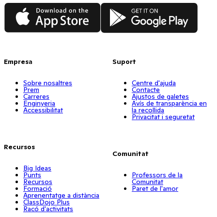
App Store
Google Play
Empresa
Suport
Sobre nosaltres
Centre d'ajuda
Prem
Contacte
Carreres
Ajustos de galetes
Enginyeria
Avís de transparència en
Accessibilitat
la recollida
Privacitat i seguretat
Recursos
Comunitat
Big Ideas
Punts
Professors de la
Recursos
Comunitat
Formació
Paret de l'amor
Aprenentatge a distància
ClassDojo Plus
Racó d'activitats