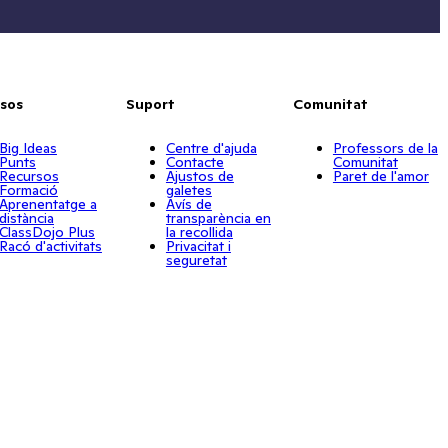
sos
Suport
Comunitat
Big Ideas
Centre d'ajuda
Professors de la
Punts
Contacte
Comunitat
Recursos
Ajustos de
Paret de l'amor
Formació
galetes
Aprenentatge a
Avís de
distància
transparència en
ClassDojo Plus
la recollida
Racó d'activitats
Privacitat i
seguretat