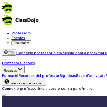
Professors
Escoles
Recursos
Connexió professor
Inicia sessió com a pare/mare
🇪🇸
Professors
Escoles
Recursos
Formació
Recursos del professor
Big Ideas
Racó d'activitats
Seleccioneu un idioma…
Connexió professor
Inicia sessió com a pare/mare