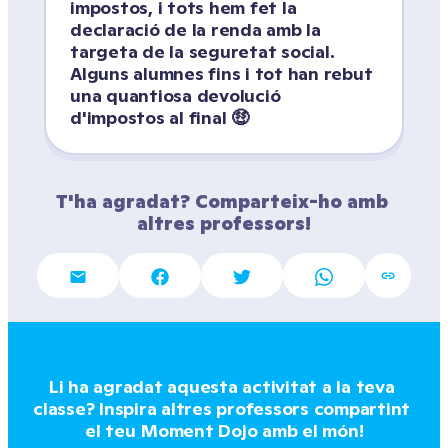
impostos, i tots hem fet la 
declaració de la renda amb la 
targeta de la seguretat social. 
Alguns alumnes fins i tot han rebut 
una quantiosa devolució 
d'impostos al final 🤑
T'ha agradat? Comparteix-ho amb 
altres professors!
Li ha agradat aquesta activitat a la teva 
classe? Inspira altres professors compartint 
el teu Moment Dojo amb el món!