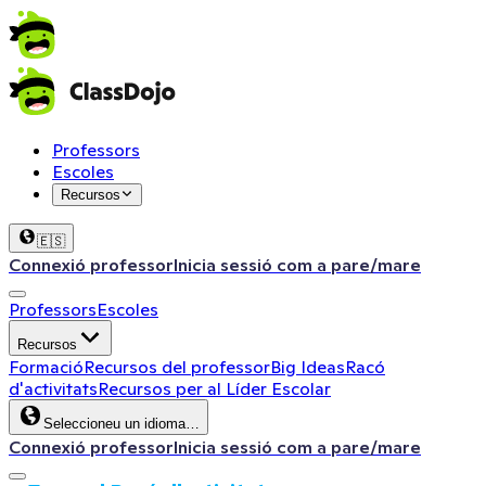
Professors
Escoles
Recursos
🇪🇸
Connexió professor
Inicia sessió com a pare/mare
Professors
Escoles
Recursos
Formació
Recursos del professor
Big Ideas
Racó
d'activitats
Recursos per al Líder Escolar
Seleccioneu un idioma…
Connexió professor
Inicia sessió com a pare/mare