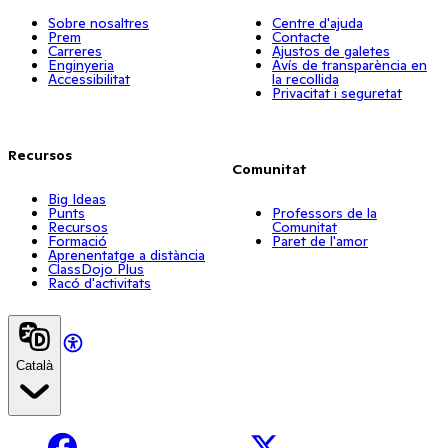
Sobre nosaltres
Centre d'ajuda
Prem
Contacte
Carreres
Ajustos de galetes
Enginyeria
Avís de transparència en
Accessibilitat
la recollida
Privacitat i seguretat
Recursos
Comunitat
Big Ideas
Punts
Professors de la
Recursos
Comunitat
Formació
Paret de l'amor
Aprenentatge a distància
ClassDojo Plus
Racó d'activitats
Català
Facebook
X