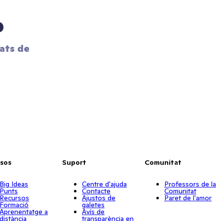
?
ats de 
sos
Suport
Comunitat
Big Ideas
Centre d'ajuda
Professors de la
Punts
Contacte
Comunitat
Recursos
Ajustos de
Paret de l'amor
Formació
galetes
Aprenentatge a
Avís de
distància
transparència en