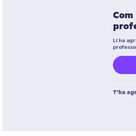
Com u
prof
Li ha agr
professo
T'ha ag