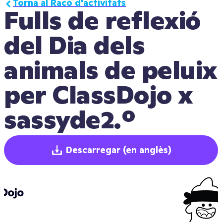
Torna al Racó d'activitats
Fulls de reflexió 
del Dia dels 
animals de peluix 
per ClassDojo x 
sassyde2.º
Descarregar
(en anglès)