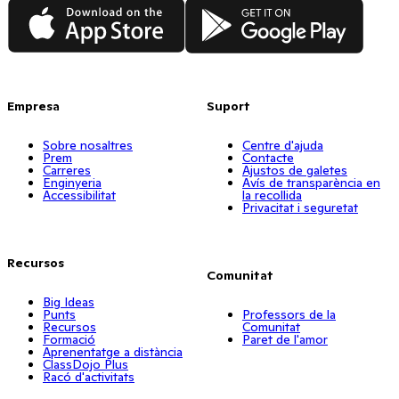
App Store
Google Play
Empresa
Suport
Sobre nosaltres
Centre d'ajuda
Prem
Contacte
Carreres
Ajustos de galetes
Enginyeria
Avís de transparència en
Accessibilitat
la recollida
Privacitat i seguretat
Recursos
Comunitat
Big Ideas
Punts
Professors de la
Recursos
Comunitat
Formació
Paret de l'amor
Aprenentatge a distància
ClassDojo Plus
Racó d'activitats