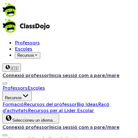
Professors
Escoles
Recursos
🇪🇸
Connexió professor
Inicia sessió com a pare/mare
Professors
Escoles
Recursos
Formació
Recursos del professor
Big Ideas
Racó
d'activitats
Recursos per al Líder Escolar
Seleccioneu un idioma…
Connexió professor
Inicia sessió com a pare/mare