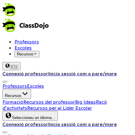
Professors
Escoles
Recursos
🇪🇸
Connexió professor
Inicia sessió com a pare/mare
Professors
Escoles
Recursos
Formació
Recursos del professor
Big Ideas
Racó
d'activitats
Recursos per al Líder Escolar
Seleccioneu un idioma…
Connexió professor
Inicia sessió com a pare/mare