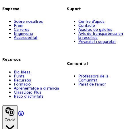
Empresa
Suport
Sobre nosaltres
Centre d'ajuda
Prem
Contacte
Carreres
Ajustos de galetes
Enginyeria
Avís de transparència en
Accessibilitat
la recollida
Privacitat i seguretat
Recursos
Comunitat
Big Ideas
Punts
Professors de la
Recursos
Comunitat
Formació
Paret de l'amor
Aprenentatge a distància
ClassDojo Plus
Racó d'activitats
Català