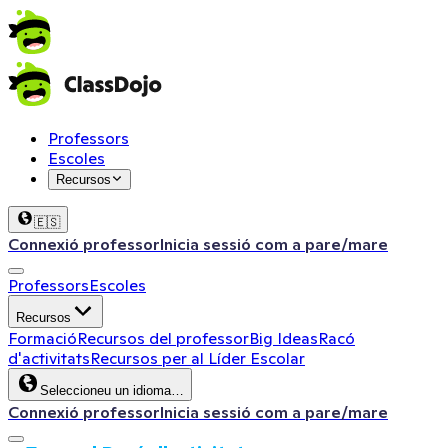
Professors
Escoles
Recursos
🇪🇸
Connexió professor
Inicia sessió com a pare/mare
Professors
Escoles
Recursos
Formació
Recursos del professor
Big Ideas
Racó
d'activitats
Recursos per al Líder Escolar
Seleccioneu un idioma…
Connexió professor
Inicia sessió com a pare/mare