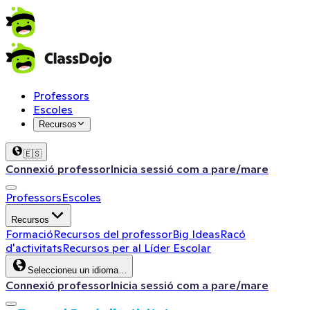
Professors
Escoles
Recursos
🇪🇸
Connexió professor
Inicia sessió com a pare/mare
Professors
Escoles
Recursos
Formació
Recursos del professor
Big Ideas
Racó
d'activitats
Recursos per al Líder Escolar
Seleccioneu un idioma…
Connexió professor
Inicia sessió com a pare/mare