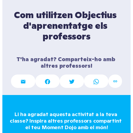
Com utilitzen Objectius 
d'aprenentatge els 
professors
T'ha agradat? Comparteix-ho amb 
altres professors!
Li ha agradat aquesta activitat a la teva 
classe? Inspira altres professors compartint 
el teu Moment Dojo amb el món!