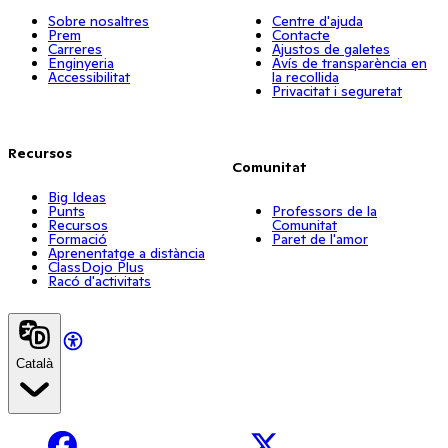
Sobre nosaltres
Centre d'ajuda
Prem
Contacte
Carreres
Ajustos de galetes
Enginyeria
Avís de transparència en
Accessibilitat
la recollida
Privacitat i seguretat
Recursos
Comunitat
Big Ideas
Punts
Professors de la
Recursos
Comunitat
Formació
Paret de l'amor
Aprenentatge a distància
ClassDojo Plus
Racó d'activitats
Català
Facebook
X