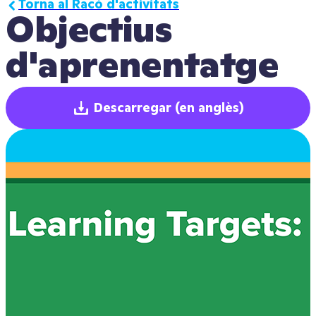
Torna al Racó d'activitats
Objectius 
d'aprenentatge
Descarregar
(en anglès)