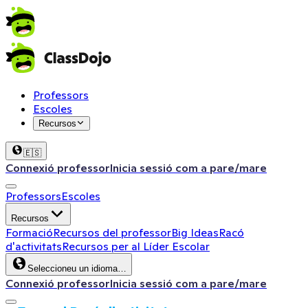
Professors
Escoles
Recursos
🇪🇸
Connexió professor
Inicia sessió com a pare/mare
Professors
Escoles
Recursos
Formació
Recursos del professor
Big Ideas
Racó
d'activitats
Recursos per al Líder Escolar
Seleccioneu un idioma…
Connexió professor
Inicia sessió com a pare/mare