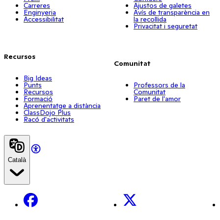
Carreres
Ajustos de galetes
Enginyeria
Avís de transparència en
Accessibilitat
la recollida
Privacitat i seguretat
Recursos
Comunitat
Big Ideas
Punts
Professors de la
Recursos
Comunitat
Formació
Paret de l'amor
Aprenentatge a distància
ClassDojo Plus
Racó d'activitats
Català
Facebook
X