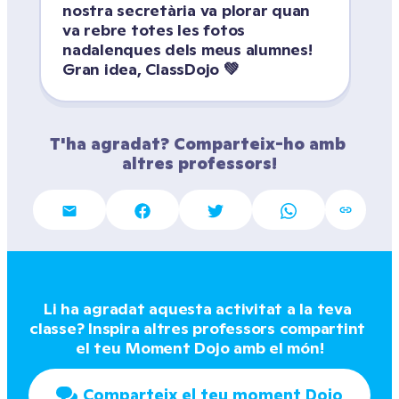
nostra secretària va plorar quan 
va rebre totes les fotos 
nadalenques dels meus alumnes! 
Gran idea, ClassDojo 💚
T'ha agradat? Comparteix-ho amb 
altres professors!
Li ha agradat aquesta activitat a la teva 
classe? Inspira altres professors compartint 
el teu Moment Dojo amb el món!
Comparteix el teu moment Dojo