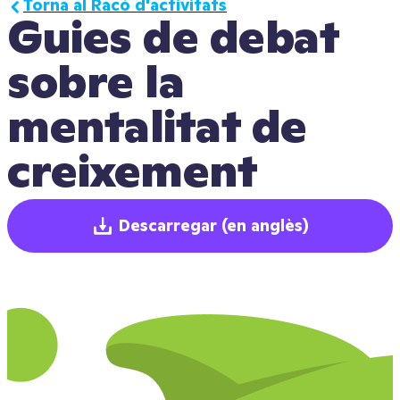
Torna al Racó d'activitats
Guies de debat 
sobre la 
mentalitat de 
creixement
Descarregar
(en anglès)