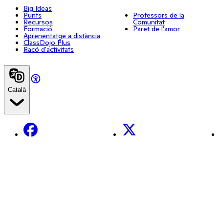
Big Ideas
Punts
Professors de la
Recursos
Comunitat
Formació
Paret de l'amor
Aprenentatge a distància
ClassDojo Plus
Racó d'activitats
Català
Facebook
X