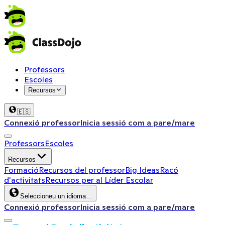
Professors
Escoles
Recursos
🇪🇸
Connexió professor
Inicia sessió com a pare/mare
Professors
Escoles
Recursos
Formació
Recursos del professor
Big Ideas
Racó
d'activitats
Recursos per al Líder Escolar
Seleccioneu un idioma…
Connexió professor
Inicia sessió com a pare/mare