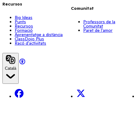
Recursos
Comunitat
Big Ideas
Punts
Professors de la
Recursos
Comunitat
Formació
Paret de l'amor
Aprenentatge a distància
ClassDojo Plus
Racó d'activitats
Català
Facebook
X