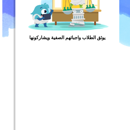
يوثق الطلاب واجباتهم الصفية ويشاركونها
نمودج مثير للدهشة لاستخدامه في صفوف K-6