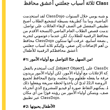
ي أعشق محافظ ClassDojo
لقد استخدمت ClassDojo على نحو شبه يومي خلال السنوات
الماضية. وما بدأ كطريقة بسيطة لتشجيع الطلاب أصبح
 تطبيقي المفضل في الصف لإبقاء العائلات على تواصل.
خدمت قصص الطلاب العام الماضي (النسخة الأقدم من
لمحافظ الرقمية للطلاب)، لكن عندما دعوتموني لتجربة
محافظ ClassDojo قبل بضعة أسابيع، عرفت أنها ستكون
من أهم الإضافات إلى صفي. وإليكم ثلاثة أسباب جعلتني
أعشق محافظكم الرقمية للأطفال:
#1: من السهل جدًا التواصل مع أولياء الأمور!
كنت أستخدم بالفعل ,[object Object], على ClassDojo
كة الإعلانات مع أولياء الأمور، لكن أولياء الأمور يريدون
 معرفة ما يفعله طفلهم وما يتعلمه. وتتيح المحافظ لجميع
طلاب الروضة الـ22 لديّ أن يأخذوا لحظة سريعة ويفعلوا ذلك
ط. يمكنهم التقاط صورة أو فيديو للمشروع الذي أنجزناه
لصف، ويتمكن أولياء الأمور من رؤيته فورًا من أي مكان
عبر تطبيق ClassDojo.
#2: الأطفال يحبونها!