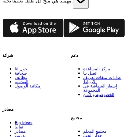
مهمتنا هي منح كل طفل تعليمًا يحبه.
App Store
Google Play
دعم
شركة
مركز المساعدة
حول لنا
اتصل بنا
صحافة
إعدادات ملفات تعريف
وظائف
الارتباط
الهندسة
إشعار الشفافية في
إمكانية الوصول
المجموعة
الخصوصية والأمن
مصادر
مجتمع
Big Ideas
نقاط
مجتمع المعلم
مصادر
جدار الحب
تدريب