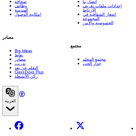
اتصل بنا
صحافة
إعدادات ملفات تعريف
وظائف
الارتباط
الهندسة
إشعار الشفافية في
إمكانية الوصول
المجموعة
الخصوصية والأمن
مصادر
مجتمع
Big Ideas
نقاط
مجتمع المعلم
مصادر
جدار الحب
تدريب
التعلم عن بعد
ClassDojo Plus
ركن الأنشطة
العربية
Facebook
X