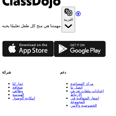
ClassDojo
العربية
مهمتنا هي منح كل طفل تعليمًا يحبه.
App Store
Google Play
دعم
شركة
مركز المساعدة
حول لنا
اتصل بنا
صحافة
إعدادات ملفات تعريف
وظائف
الارتباط
الهندسة
إشعار الشفافية في
إمكانية الوصول
المجموعة
الخصوصية والأمن