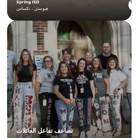
Spring ISD
هيوستن ، تكساس
Explore
Spring ISD
's story
تضاعف تفاعل العائلات