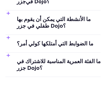
في جزر Dojo؟
(المزيد بشأن 
حسابات الطلاب من هنا)
ما الأنشطة التي يمكن أن يقوم بها
طفلي في جزر Dojo؟
ما الضوابط التي أمتلكها كولي أمر؟
ما الفئة العمرية المناسبة للاشتراك في
جزر Dojo؟
اسم الملف الشخصي > إعدادات 
الحساب / أيقونة الترس > جزر Dojo