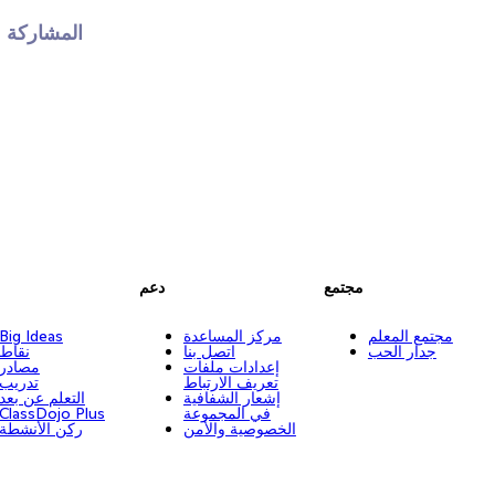
المشاركة 
مجتمع
دعم
مجتمع المعلم
مركز المساعدة
Big Ideas
جدار الحب
اتصل بنا
نقاط
إعدادات ملفات
مصادر
تعريف الارتباط
تدريب
إشعار الشفافية
التعلم عن بعد
في المجموعة
ClassDojo Plus
الخصوصية والأمن
ركن الأنشطة