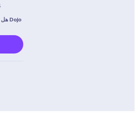
ك
هل ا