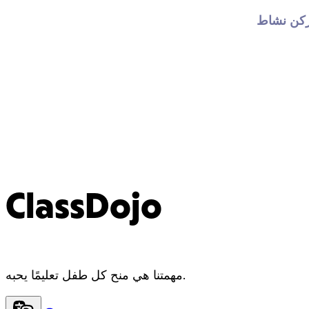
كن نشاط 
ClassDojo
مهمتنا هي منح كل طفل تعليمًا يحبه.