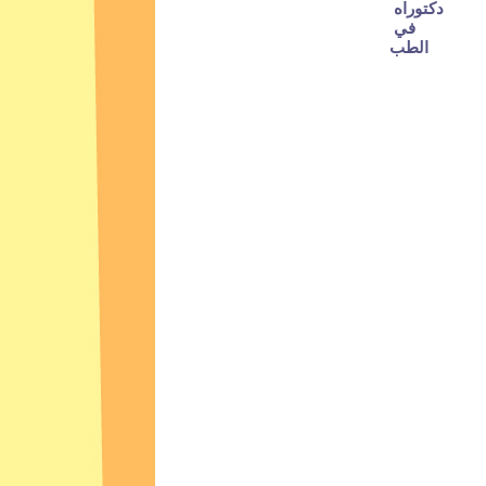
دكتوراه 
في 
الطب