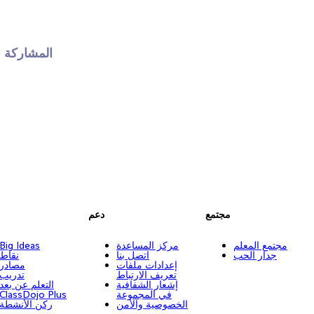
المشاركة 
مجتمع
دعم
مجتمع المعلم
مركز المساعدة
Big Ideas
جدار الحب
اتصل بنا
نقاط
إعدادات ملفات
مصادر
تعريف الارتباط
تدريب
إشعار الشفافية
التعلم عن بعد
في المجموعة
ClassDojo Plus
الخصوصية والأمن
ركن الأنشطة