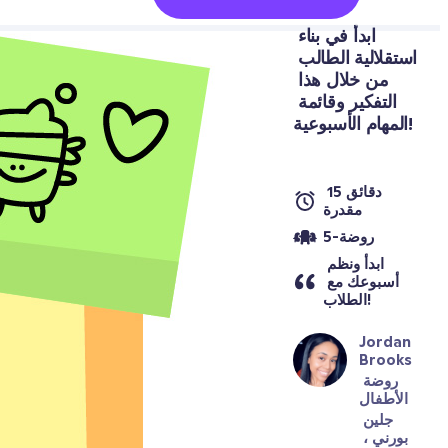
ابدأ في بناء 
استقلالية الطالب 
من خلال هذا 
التفكير وقائمة 
المهام الأسبوعية!
دقائق 15 
مقدرة
روضة-5
ابدأ ونظم 
أسبوعك مع 
الطلاب!
Jordan 
Brooks
روضة 
الأطفال
جلين 
بورني ، 