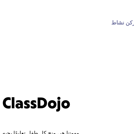
كن نشاط 
ClassDojo
مهمتنا هي منح كل طفل تعليمًا يحبه.