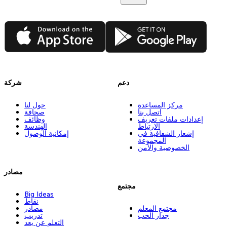
App Store
Google Play
دعم
شركة
مركز المساعدة
حول لنا
اتصل بنا
صحافة
إعدادات ملفات تعريف
وظائف
الارتباط
الهندسة
إشعار الشفافية في
إمكانية الوصول
المجموعة
الخصوصية والأمن
مصادر
مجتمع
Big Ideas
نقاط
مجتمع المعلم
مصادر
جدار الحب
تدريب
التعلم عن بعد