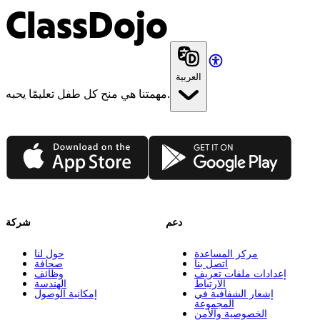
ClassDojo
العربية
مهمتنا هي منح كل طفل تعليمًا يحبه.
App Store
Google Play
دعم
شركة
مركز المساعدة
حول لنا
اتصل بنا
صحافة
إعدادات ملفات تعريف
وظائف
الارتباط
الهندسة
إشعار الشفافية في
إمكانية الوصول
المجموعة
الخصوصية والأمن