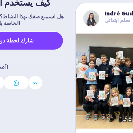
كيف يستخدم ال
Indrė Gu
معلم ابتدائي
مشاركة لحظة Dojo الخاصة بك مع العالم!
شارك لحظة دوج
أعجبني؟ شارك مع مدرسين آخرين!