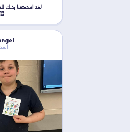
وخارجه ه
angel
المد