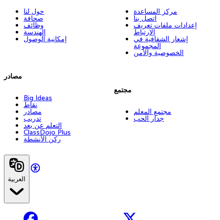
مركز المساعدة
حول لنا
اتصل بنا
صحافة
إعدادات ملفات تعريف
وظائف
الارتباط
الهندسة
إشعار الشفافية في
إمكانية الوصول
المجموعة
الخصوصية والأمن
مصادر
مجتمع
Big Ideas
نقاط
مجتمع المعلم
مصادر
جدار الحب
تدريب
التعلم عن بعد
ClassDojo Plus
ركن الأنشطة
العربية
Facebook
X