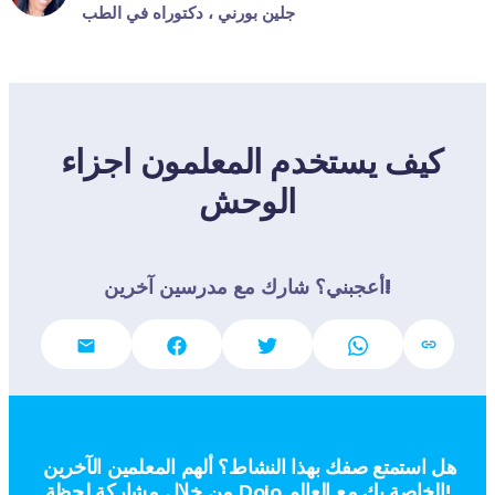
جلين بورني ، دكتوراه في الطب
كيف يستخدم المعلمون اجزاء 
الوحش
أعجبني؟ شارك مع مدرسين آخرين!
هل استمتع صفك بهذا النشاط؟ ألهم المعلمين الآخرين 
من خلال مشاركة لحظة Dojo الخاصة بك مع العالم!