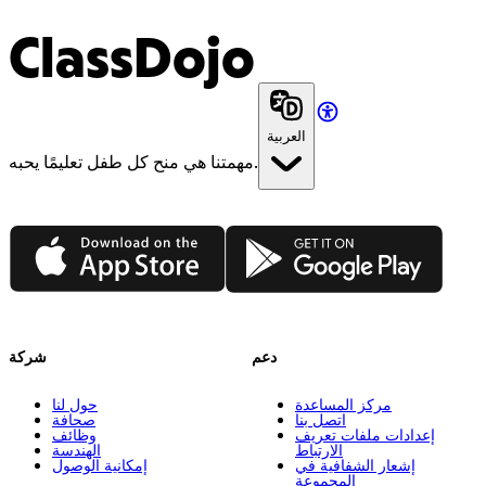
ClassDojo
العربية
مهمتنا هي منح كل طفل تعليمًا يحبه.
App Store
Google Play
دعم
شركة
مركز المساعدة
حول لنا
اتصل بنا
صحافة
إعدادات ملفات تعريف
وظائف
الارتباط
الهندسة
إشعار الشفافية في
إمكانية الوصول
المجموعة