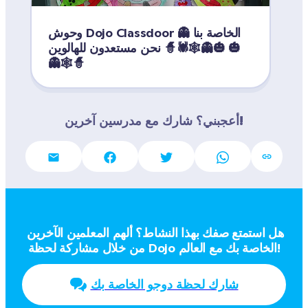
وحوش Dojo Classdoor الخاصة بنا 👻
🎃👻🕸️🕷️🧙 نحن مستعدون للهالوين 🎃
👻🕸️🧙
أعجبني؟ شارك مع مدرسين آخرين!
هل استمتع صفك بهذا النشاط؟ ألهم المعلمين الآخرين 
من خلال مشاركة لحظة Dojo الخاصة بك مع العالم!
شارك لحظة دوجو الخاصة بك