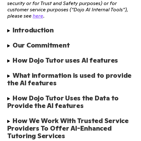
security or for Trust and Safety purposes) or for
customer service purposes (“Dojo AI Internal Tools”),
please see
here
.
Introduction
Our Commitment
How Dojo Tutor uses AI features
What information is used to provide 
the AI features
How Dojo Tutor Uses the Data to 
Provide the AI features
How We Work With Trusted Service 
Providers To Offer AI-Enhanced 
Tutoring Services