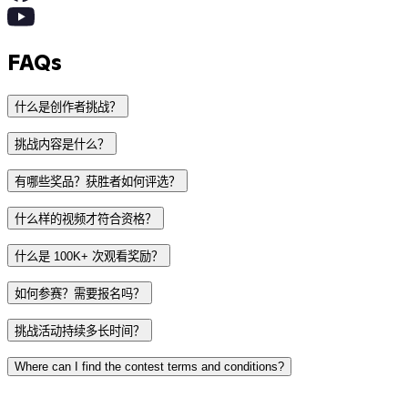
FAQs
什么是创作者挑战？
挑战内容是什么？
有哪些奖品？获胜者如何评选？
什么样的视频才符合资格？
第一名：$500，用于清空你的课堂心愿单
什么是 100K+ 次观看奖励？
第二名：教师自选，可选 Ninja Crispi PRO 或 Ninja
必须是视频（不是照片、轮播帖或故事）
如何参赛？需要报名吗？
Creami
必须在挑战进行期间发布到公开账号上（不接受小组，
第三名：一台 Nespresso 咖啡机
挑战活动持续多长时间？
也不接受故事）
必须发布在 ClassDojo 已入驻的平台上：Instagram、
展示一个巧妙的考勤方法，比如让学生在智能白板上自
Where can I find the contest terms and conditions?
TikTok、YouTube、Facebook 或 Twitter/X
己点“到”
在挑战进行期间将你的视频发布到社交平台
标注 @ClassDojo 并使用 #ClassDojoBTS
分享你富有创意的积分体系，或你为课堂自定义的技能