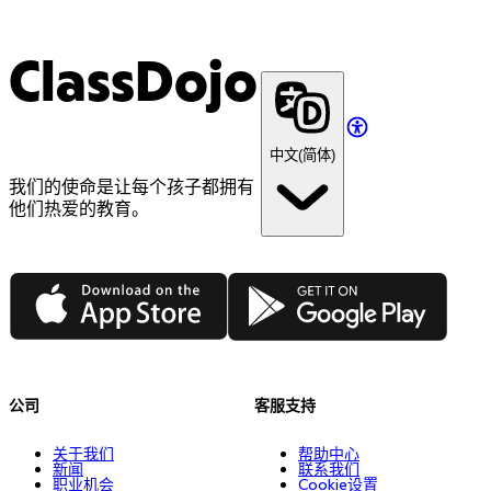
标注 @ClassDojo
Contest Terms & Conditions
必须实际展示一个 ClassDojo 小贴士或妙招（顺带提一
带大家看看你最喜欢的工具包工具：小组分配器、随机
使用话题标签 #ClassDojoBTS
句不算）
选择器、计时器或噪音计
保持可见：若帖子在2026年9月30日前被删除或设为私
ClassDojo
展示你如何发布一条班级故事动态，以及家庭成员会有
密，则不符合资格
什么反应
讲解你们学校如何开展全校积分
做一个“你不知道自己能用 ClassDojo 做的 5 件事”
中文(简体)
分享“给第一年任教教师的 3 个免费小贴士”
我们的使命是让每个孩子都拥有
他们热爱的教育。
App Store
Google Play
公司
客服支持
关于我们
帮助中心
新闻
联系我们
职业机会
Cookie设置