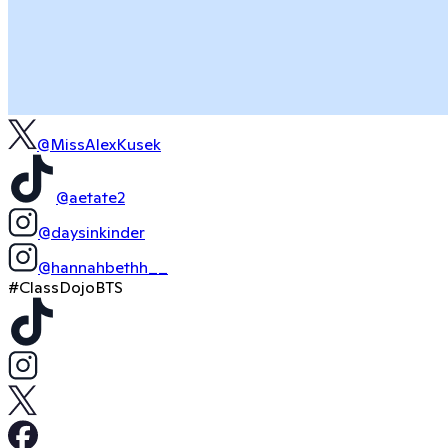
@MissAlexKusek
@aetate2
@daysinkinder
@hannahbethh__
#ClassDojoBTS