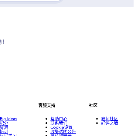
角！
客服支持
社区
Big Ideas
帮助中心
教师社区
积分
联系我们
好评之墙
资源
Cookie设置
培训
收集透明公告
远程学习
隐私和安全