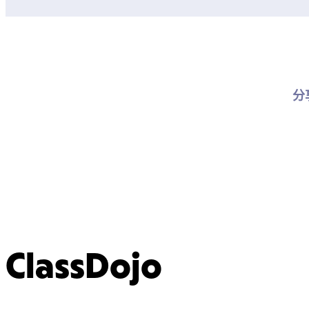
分
ClassDojo